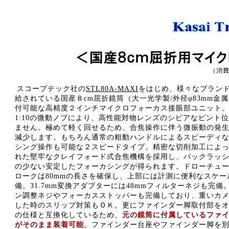
（消費
スコープテック社の
STL80A-MAXI
をはじめ、様々なブランド
給されている国産８cm屈折鏡筒（大一光学製/外径φ83mm金
付可能な高精度２インチマイクロフォーカス接眼部ユニット
1:10の微動ノブにより、高性能対物レンズのシビアなピント
ません。極めて軽く回せるため、合焦操作に伴う微振動の発
減少します。もちろん通常の粗動ハンドルによるスピーディ
シング操作も可能な２スピードタイプ。精密な切削加工によ
れた堅牢なクレイフォード式合焦機構を採用し、バックラッ
の少ない安定したフォーカシングが得られます。ドローチュ
ロークは80mmの長さを確保し、上部には計測に便利なスケー
備。31.7mm変換アダプターには48mmフィルターネジも完備
ン調整ネジやフォーカスストッパーも完備しており、重いカ
した時のスリップ対策もＯＫ。更にファインダー脚取付部を
の仕様と互換化しているため、
元の鏡筒に付属しているファ
がそのまま装着可能
。ファインダー台座やファインダー脚を