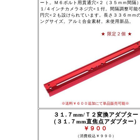
ート。Ｍ６ボルト用貫通穴×２（３５ｍｍ間隔
１/４インチカメラネジ穴×１付。間隔調整可能
円穴×２も設けられています。長さ３３６ｍｍ
ングサイズ。アルミ合金素材。未使用新品。
★ 限定２個 ★
※送料￥６００追加にて単品販売可能※
３１.７mm/Ｔ２変換アダプター
（３１.７mm直焦点アダプター）
￥９００
（消費税込￥９９０）