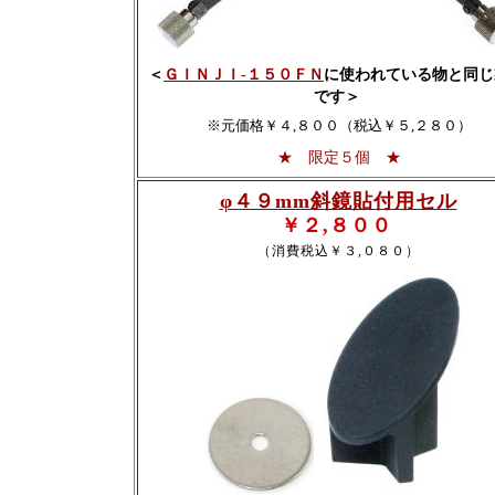
＜
ＧＩＮＪＩ-１５０ＦＮ
に使われている物と同じ
です＞
※元価格￥４,８００（税込￥５,２８０）
★ 限定５個 ★
φ４９mm斜鏡貼付用セル
￥２,８００
（消費税込￥３,０８０）