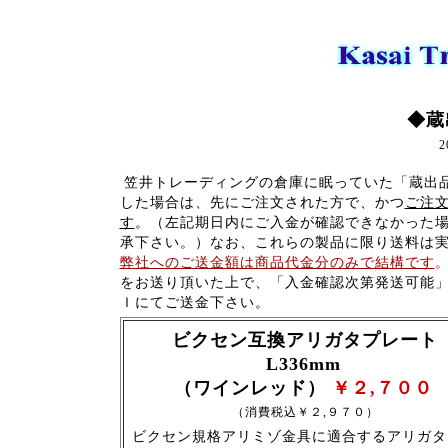
◆蔵
笠井トレーディングの倉庫に眠っていた「蔵出
した場合は、先にご注文された方で、かつ
ご注
す
。（左記期日内にご入金が確認できなかった
承下さい。）なお、これらの製品に限り送料は
弊社へのご送金額は商品代金分のみで結構です
をお送り頂いた上で、「入金確認次第発送可能
ｌにてご送金下さい。
ビクセン互換アリガタプレート
L336mm
（ワインレッド）
￥２,７００
（消費税込￥２,９７０）
ビクセン規格アリミゾ金具に適合するアリガタ