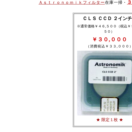
３
Ａｓｔｒｏｎｏｍｉｋフィルター
在庫一掃・
ＣＬＳ ＣＣＤ ２イン
※通常価格￥４６,５００（税込￥
５０）
￥３０,０００
（消費税込￥３３,０００
★ 限定１枚 ★