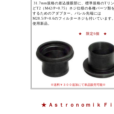
31.7mm規格の差込接眼部に、標準規格のTリ
どT2（M42/P=0.75）ネジ仕様の各種パーツ類
するためのアダプター。バレル先端には
M28.5/P=0.6のフィルターネジも付いています
使用新品。
★ 限定6個 ★
※送料￥３００追加にて単品販売可能※
★ Ａｓｔｒｏｎｏｍｉｋ Ｆｉ