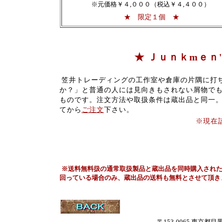
※元価格￥４,０００（税込￥４,４００）
★ 限定１個 ★
★ Ｊｕｎｋmｅｎ
笠井トレーディングの工作室や倉庫の片隅に打
か？」と普通の人には見向きもされない屑物で
ものです。注文方法や取扱条件は蔵出品と同一
てから
ご注文
下さい。
※現在
※送料無料扱の通常取扱製品と蔵出品を同時購入され
回っている場合のみ、蔵出品の送料も無料とさせて頂き
〒153-0065 東京都